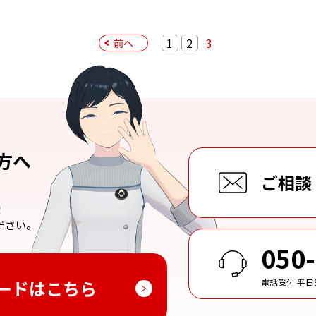
1
2
3
前へ
方へ
ご相談
！
ださい。
050
ードはこちら
電話受付 平日9